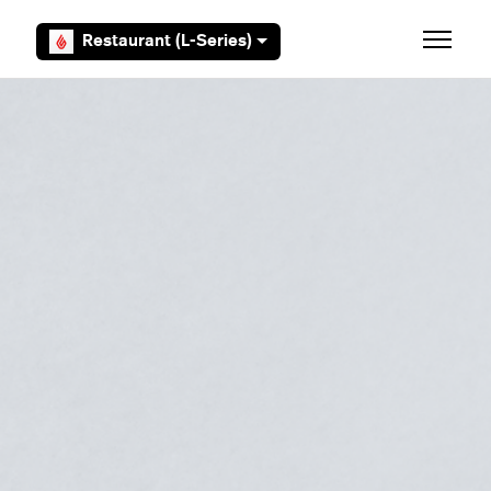
Overslaan en naar hoofdcontent gaan
Restaurant (L-Series)
Navigati