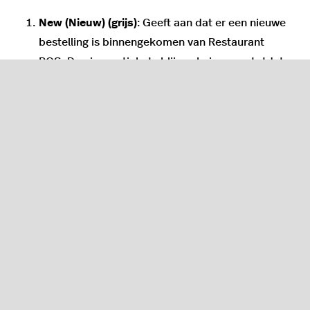
New (Nieuw) (grijs)
: Geeft aan dat er een nieuwe
bestelling is binnengekomen van Restaurant
POS. De nieuwe tickets blijven knipperen totdat
ze handmatig naar de volgende bereidingsstatus
worden verplaatst.
Preparing (Bereiden) (oranje)
: Geeft aan dat de
bestelling actueel wordt bereid.
Done (Gereed) (groen)
: Geeft aan dat de
bestelling gereed is en naar de klant kan.
Het keukenpersoneel gebruikt het Kitchen-scherm
om bereidingsstatussen te wijzigen, te prioriteren
of op ticketdetails in te zoomen. De acties
waarmee het keukenpersoneel door Kitchen
navigeert verschilt lichtjes, afhankelijk van of er een
monitor met touchscreen, een toetsenbord of een