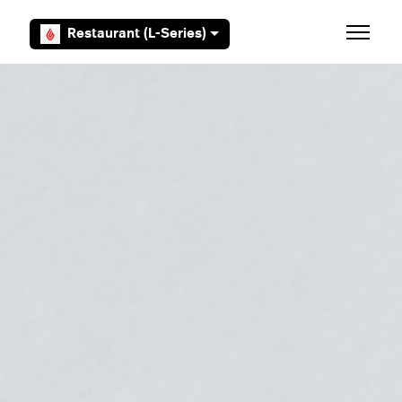
Overslaan en naar hoofdcontent gaan
Restaurant (L-Series)
Navigati