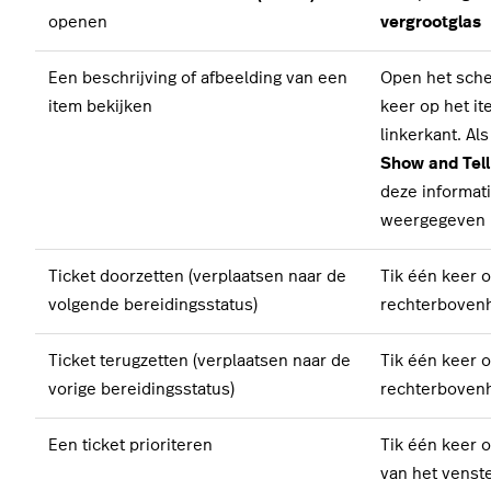
openen
vergrootglas
Een beschrijving of afbeelding van een
Open het sch
item bekijken
keer op het it
linkerkant. Al
Show and Tell
deze informat
weergegeven
Ticket doorzetten (verplaatsen naar de
Tik één keer 
volgende bereidingsstatus)
rechterbovenh
Ticket terugzetten (verplaatsen naar de
Tik één keer 
vorige bereidingsstatus)
rechterbovenh
Een ticket prioriteren
Tik één keer 
van het venst