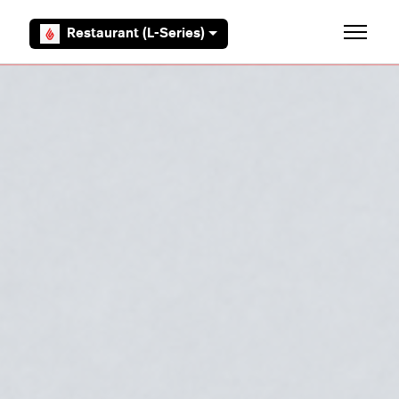
Overslaan en naar hoofdcontent gaan
Restaurant (L-Series)
Navigati