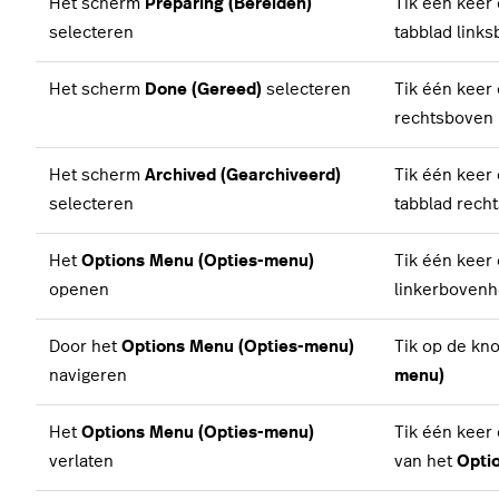
Het scherm
Preparing (Bereiden)
Tik één keer
selecteren
tabblad link
Het scherm
Done (Gereed)
selecteren
Tik één keer
rechtsboven
Het scherm
Archived (Gearchiveerd)
Tik één keer
selecteren
tabblad rec
Het
Options Menu (Opties-menu)
Tik één keer
openen
linkerbovenh
Door het
Options Menu (Opties-menu)
Tik op de kn
navigeren
menu)
Het
Options Menu (Opties-menu)
Tik één keer
verlaten
van het
Opti