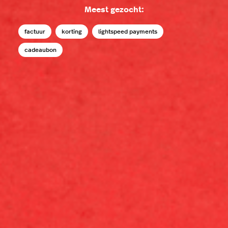
Meest gezocht:
factuur
korting
lightspeed payments
cadeaubon