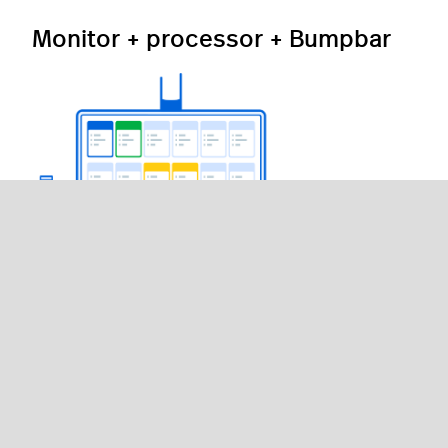
Monitor + processor + Bumpbar
Kitchen kan ook in combinatie met een eenvoudige
monitor worden gebruikt. Naast de monitor, heb je
een processor nodig waar een besturingssysteem
op kan draaien en een internetverbinding om de
Kitchen-webapp weer te geven. Aangezien de
monitor geen touchscreen heeft, dient er een bump