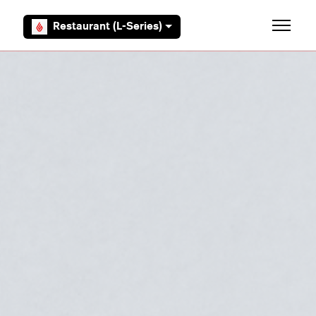
Overslaan en naar hoofdcontent gaan
Restaurant (L-Series)
Navigati