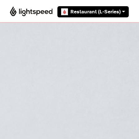
Overslaan en naar hoofdcontent gaan
Restaurant (L-Series)