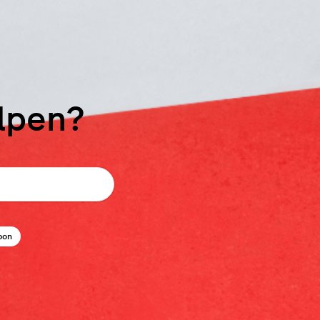
elpen?
bon