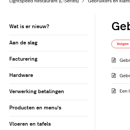
Lightspeed Restaurant (L-Series)
Gebruikers en klan
Geb
Wat is er nieuw?
Aan de slag
Volgen
Facturering
Gebr
Hardware
Gebr
Een 
Verwerking betalingen
Producten en menu's
Vloeren en tafels