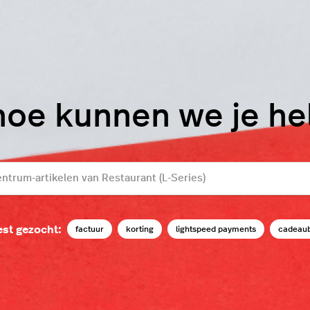
hoe kunnen we je h
st gezocht:
factuur
korting
lightspeed payments
cadeau