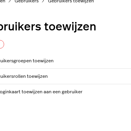
ten
Gebruikers
Gebruikers toewijzen
ruikers toewijzen
Nog door niemand gevolgd
uikersgroepen toewijzen
uikersrollen toewijzen
loginkaart toewijzen aan een gebruiker