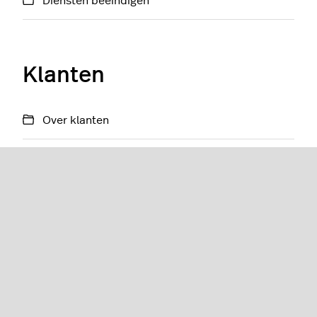
Diensten beëindigen
Klanten
Over klanten
Klanten toevoegen
Rekeningen van klanten
Facturen van klanten
Klantenkrediet