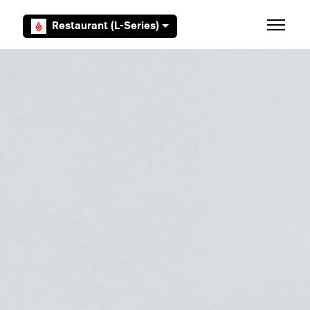
Overslaan en naar hoofdcontent gaan
Restaurant (L-Series)
Navigati