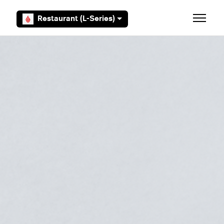
Overslaan en naar hoofdcontent gaan
Restaurant (L-Series)
Navigati