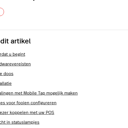
Nog door niemand gevolgd
 dit artikel
rdat u begint
dwarevereisten
de doos
allatie
alingen met Mobile Tap mogelijk maken
ies voor fooien configureren
lezer koppelen met uw POS
cht in statuslampjes