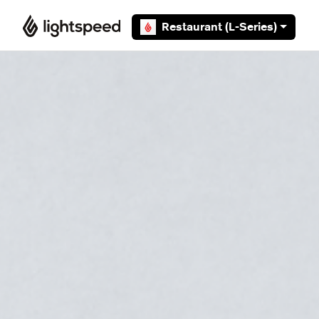
Overslaan en naar hoofdcontent gaan
Restaurant (L-Series)