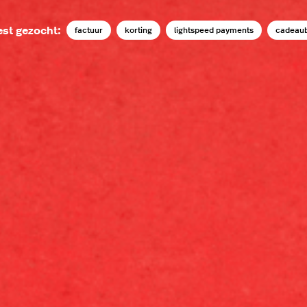
st gezocht:
factuur
korting
lightspeed payments
cadeau