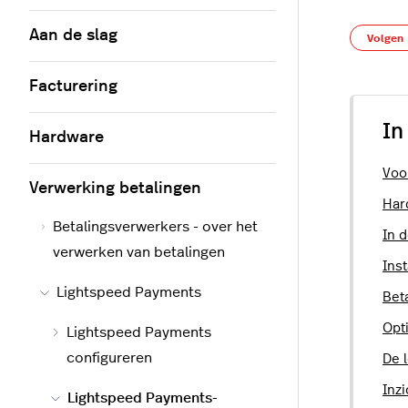
Aan de slag
Volgen
Facturering
In
Hardware
Voo
Verwerking betalingen
Har
Betalingsverwerkers - over het
In 
verwerken van betalingen
Inst
Lightspeed Payments
Bet
Opt
Lightspeed Payments
configureren
De 
Inzi
Lightspeed Payments-