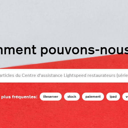
mment pouvons-nous 
 plus fréquentes:
liteserver
stock
paiement
ipad
v