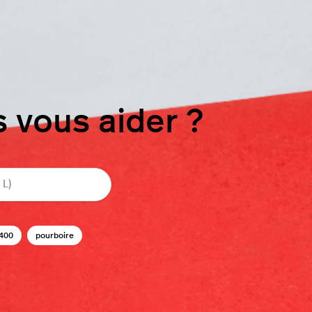
vous aider ?
400
pourboire