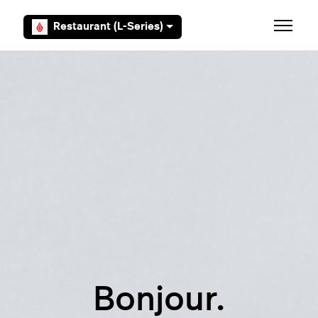
Aller au contenu principal
Restaurant (L-Series)
Ouvrir/F
Bonjour.