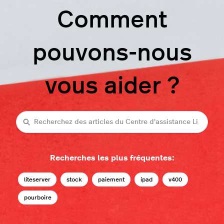
Comment
pouvons-nous
vous aider ?
Recherche
Recherches les plus fréquentes:
liteserver
stock
paiement
ipad
v400
pourboire