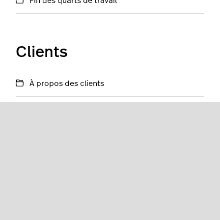
Fin des quarts de travail
Clients
À propos des clients
Ajout de clients
Comptes client
Factures client
Crédit client