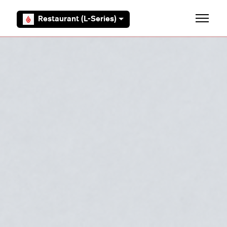
Aller au contenu principal
Restaurant (L-Series)
Ouvrir/F