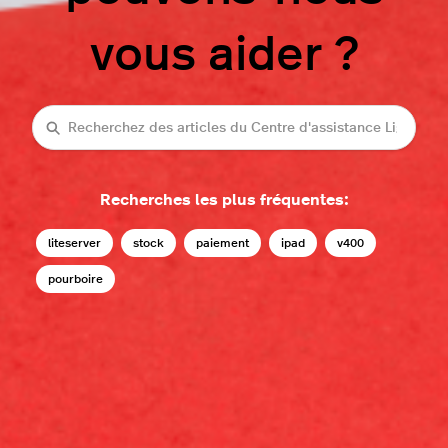
vous aider ?
Recherche
Recherches les plus fréquentes:
liteserver
stock
paiement
ipad
v400
pourboire