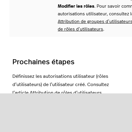
Modifier les rôles
. Pour savoir comm
autorisations utilisateur, consultez l
Attribution de groupes d’utilisateur
de rôles d’utilisateurs
.
Prochaines étapes
Définissez les autorisations utilisateur (rôles
d’utilisateurs) de l’utilisateur créé. Consultez
l’article
Attribution de rôles d’utilisateurs
.
Si un utilisateur caisse oublie son mot de passe ou
son code PIN unique pour se connecter à
l’application Restaurant POS, un utilisateur
administrateur devra le modifier à partir de la