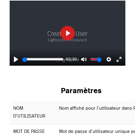
Play
02:30
Play
Mute
Settings
Enter
fullscr
Paramètres
NOM
Nom affiché pour l’utilisateur dans
D’UTILISATEUR
MOT DE PASSE
Mot de passe d’utilisateur unique p