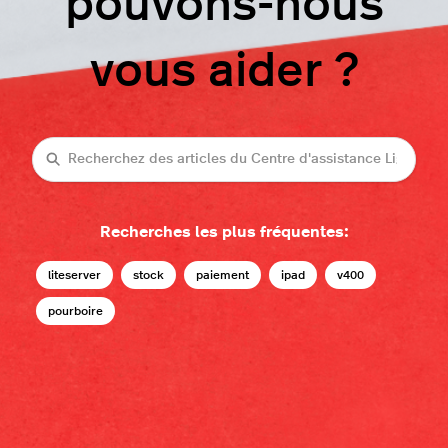
pouvons-nous
vous aider ?
Recherche
Recherches les plus fréquentes:
liteserver
stock
paiement
ipad
v400
pourboire