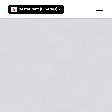
Aller au contenu principal
Restaurant (L-Series)
Ouvrir/F