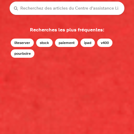
Recherche
Recherches les plus fréquentes:
liteserver
stock
paiement
ipad
v400
pourboire