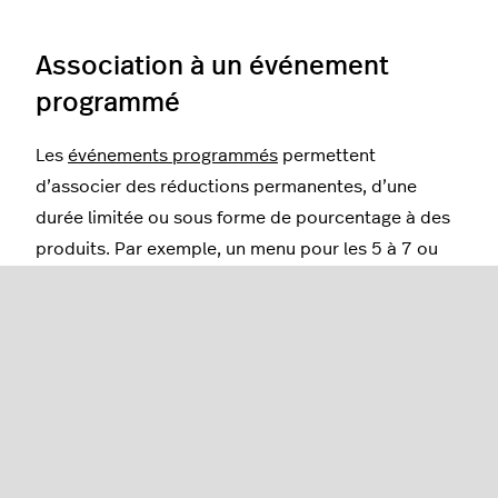
Association à un événement
programmé
Les
événements programmés
permettent
d’associer des réductions permanentes, d’une
durée limitée ou sous forme de pourcentage à des
produits. Par exemple, un menu pour les 5 à 7 ou
les brunchs du week-end peut être configuré
comme événement programmé dans Lightspeed
Restaurant. Cet événement programmé sera
automatiquement activé et désactivé en fonction
de la date et de l’heure établies.
Les combos peuvent être associés à des
événements programmés pendant lesquels leur prix