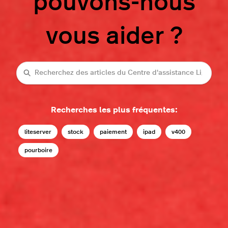
pouvons-nous
vous aider ?
Recherche
Recherches les plus fréquentes:
liteserver
stock
paiement
ipad
v400
pourboire