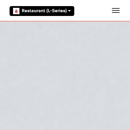
Aller au contenu principal
Restaurant (L-Series)
Ouvrir/F