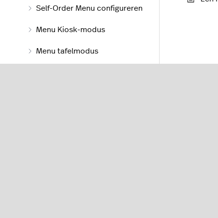
Self-Order Menu configureren
Menu Kiosk-modus
Menu tafelmodus
Lightspeed Kitchen
Lightspeed Loyalty
Customer Facing Display
Lightspeed Order Anywhere
Lightspeed Delivery
Lightspeed Accounting 2.0
Lightspeed Accounting 1.0