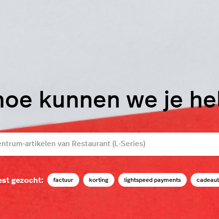
hoe kunnen we je h
st gezocht:
factuur
korting
lightspeed payments
cadeau