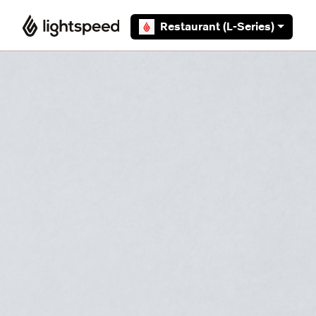
Overslaan en naar hoofdcontent gaan
Restaurant (L-Series)