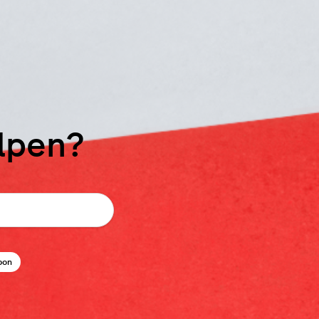
elpen?
bon