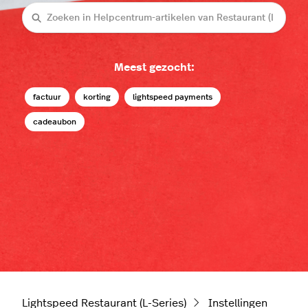
Zoeken
Meest gezocht:
factuur
korting
lightspeed payments
cadeaubon
Lightspeed Restaurant (L-Series)
Instellingen