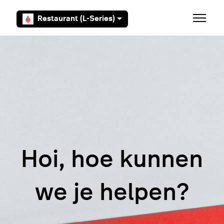
Overslaan en naar hoofdcontent gaan
Restaurant (L-Series)
Navigati
Hoi, hoe kunnen
we je helpen?