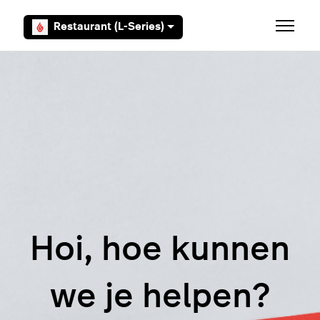
Overslaan en naar hoofdcontent gaan
Restaurant (L-Series)
Navigati
Hoi, hoe kunnen
we je helpen?