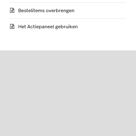
Bestelitems overbrengen
Het Actiepaneel gebruiken
Restaurant (L-Series)
Nederlands
Lightspeed® 2026