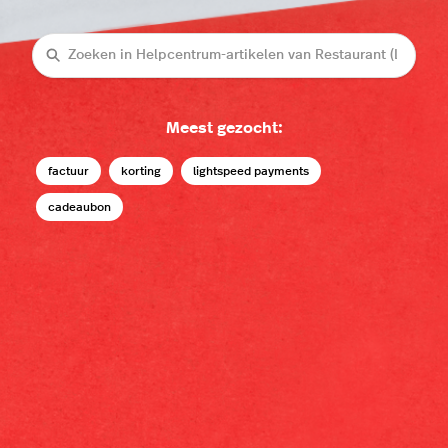
Zoeken
Meest gezocht:
factuur
korting
lightspeed payments
cadeaubon