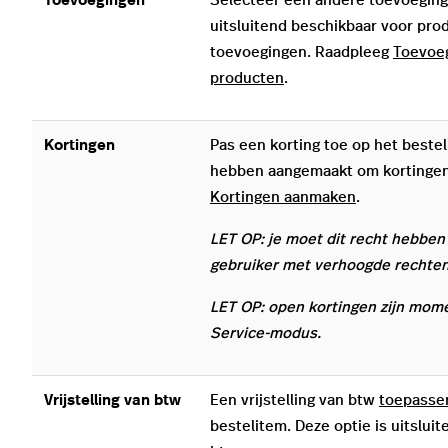
Toevoegingen
Selecteer een andere toevoeging 
uitsluitend beschikbaar voor pr
toevoegingen. Raadpleeg
Toevoeg
producten
.
Kortingen
Pas een korting toe op het beste
hebben aangemaakt om kortingen
Kortingen aanmaken
.
LET OP: je moet dit recht hebben
gebruiker met verhoogde rechten
LET OP: open kortingen zijn mome
Service-modus.
Vrijstelling van btw
Een vrijstelling van btw
toepasse
bestelitem. Deze optie is uitslui