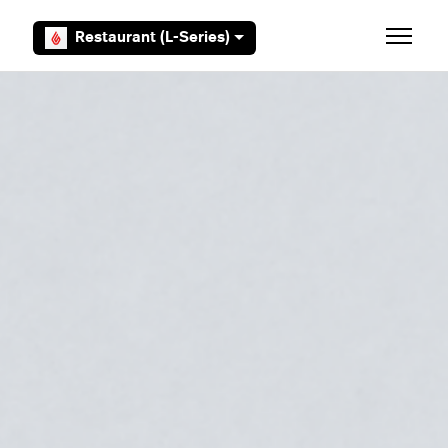
Overslaan en naar hoofdcontent gaan
Restaurant (L-Series)
Navigati