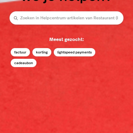
Zoeken
Meest gezocht:
factuur
korting
lightspeed payments
cadeaubon