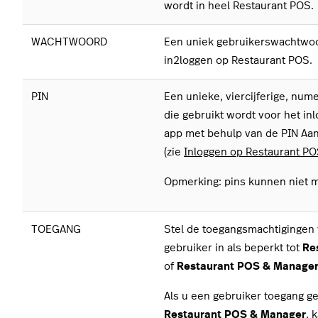
wordt in heel Restaurant POS.
WACHTWOORD
Een uniek gebruikerswachtwoo
in2loggen op Restaurant POS.
PIN
Een unieke, viercijferige, num
die gebruikt wordt voor het in
app met behulp van de PIN A
(zie
Inloggen op Restaurant P
Opmerking: pins kunnen niet m
TOEGANG
Stel de toegangsmachtigingen
gebruiker in als beperkt tot
Re
of
Restaurant POS & Manage
Als u een gebruiker toegang ge
Restaurant POS & Manager
,
k