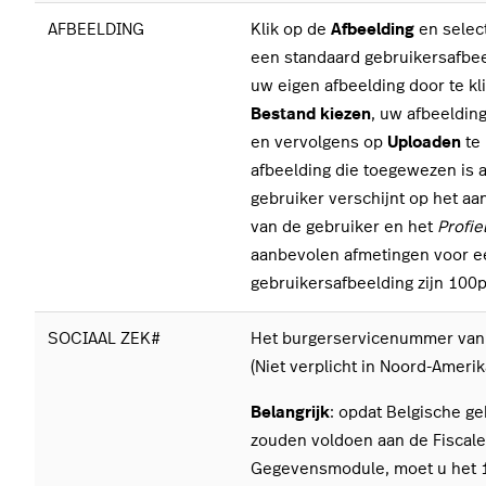
AFBEELDING
Klik op de
Afbeelding
en selec
een standaard gebruikersafbee
uw eigen afbeelding door te kl
Bestand kiezen
, uw afbeeldin
en vervolgens op
Uploaden
te 
afbeelding die toegewezen is 
gebruiker verschijnt op het 
van de gebruiker en het
Profie
aanbevolen afmetingen voor e
gebruikersafbeelding zijn 100
SOCIAAL ZEK#
Het burgerservicenummer van 
(Niet verplicht in Noord-Amerik
Belangrijk
: opdat Belgische ge
zouden voldoen aan de Fiscale
Gegevensmodule, moet u het 1