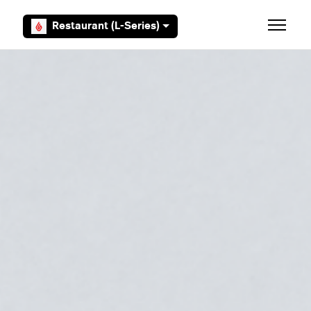
Overslaan en naar hoofdcontent gaan
Restaurant (L-Series)
Navigati