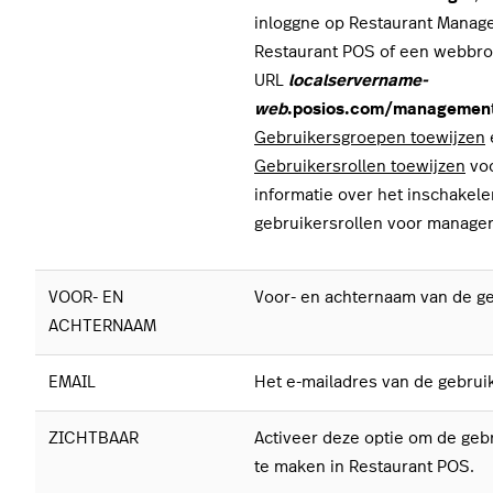
inloggne op Restaurant Manage
Restaurant POS of een webbr
URL
localservername-
web
.posios.com/managemen
Gebruikersgroepen toewijzen
Gebruikersrollen toewijzen
v
o
informatie over het inschakele
gebruikersrollen voor manage
VOOR- EN
Voor- en achternaam van de ge
ACHTERNAAM
EMAIL
Het e-mailadres van de gebruik
ZICHTBAAR
Activeer deze optie om de gebr
te maken in Restaurant POS.