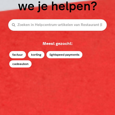
we je helpen?
Zoeken
Meest gezocht:
factuur
korting
lightspeed payments
cadeaubon