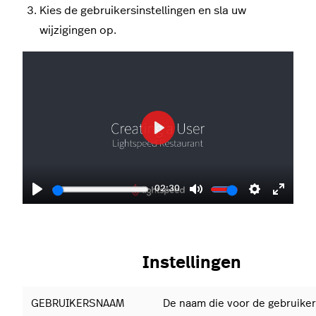
Kies de gebruikersinstellingen en sla uw
wijzigingen op.
Play
02:30
Play
Mute
Settings
Enter
fullscr
Instellingen
GEBRUIKERSNAAM
De naam die voor de gebruike