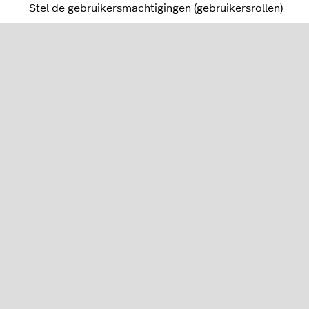
Stel de gebruikersmachtigingen (gebruikersrollen)
in voor de aangemaakte gebruiker. Zie
Gebruikersrollen toewijzen
.
Als een POS-gebruiker ooit zijn unieke
wachtwoord of pin voor het inloggen in de
Restaurant POS-app vergeet, moet een
beheerdergebruiker dit wijzigen vanaf de pagina
Gebruikers in Restaurant Manager. Zie
Uw
wachtwoord opnieuw instellen
voor meer
informatie.
Was dit artikel nuttig?