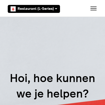
Overslaan en naar hoofdcontent gaan
Restaurant (L-Series)
Navigati
Hoi, hoe kunnen
we je helpen?