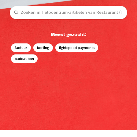
Zoeken
Meest gezocht:
factuur
korting
lightspeed payments
cadeaubon