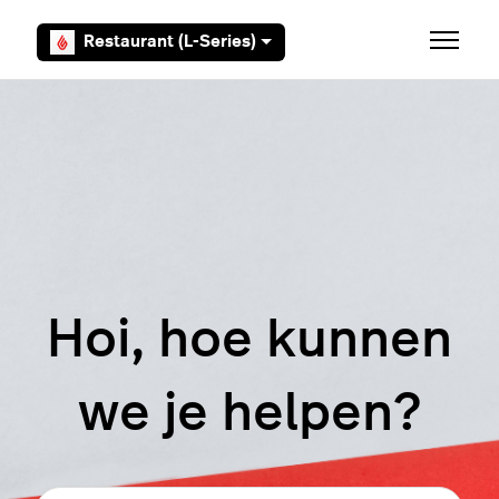
Overslaan en naar hoofdcontent gaan
Restaurant (L-Series)
Navigati
Hoi, hoe kunnen
we je helpen?