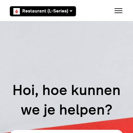
Overslaan en naar hoofdcontent gaan
Restaurant (L-Series)
Navigati
Hoi, hoe kunnen
we je helpen?