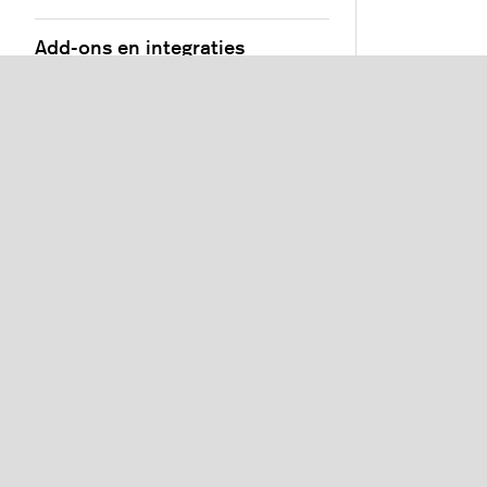
Add-ons en integraties
Bronnen
Neem contact op
Veelgestelde vragen
Restaur
Lightspeed® 2026