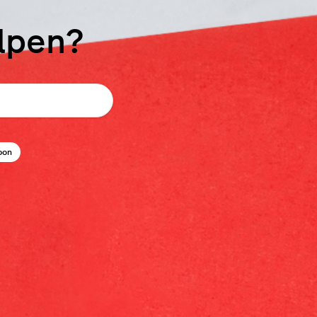
elpen?
bon