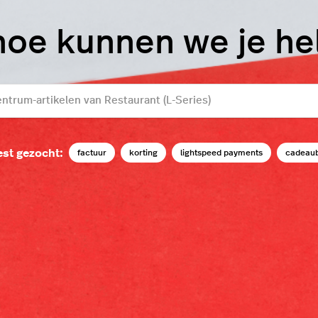
hoe kunnen we je h
st gezocht:
factuur
korting
lightspeed payments
cadeau