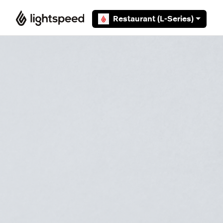
Overslaan en naar hoofdcontent gaan
Restaurant (L-Series)