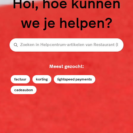
Hoi, hoe kunnen
we je helpen?
Zoeken
Meest gezocht:
factuur
korting
lightspeed payments
cadeaubon