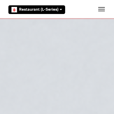
Overslaan en naar hoofdcontent gaan
Restaurant (L-Series)
Navigati