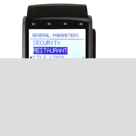
Selecteer
TYPE 1
, druk dan op
OK
Druk drie keer op de rode knop
Cancel
om
terug te keren naar het hoofdscherm. Het
scherm toont REINITIALIZATION REQUIRED.
Druk tweemaal op
#
-knop. Het scherm zal nu de
ENTER ADMIN CODE tonen.