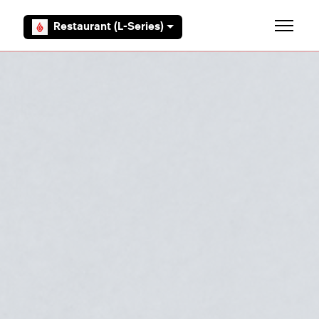
Overslaan en naar hoofdcontent gaan
Restaurant (L-Series)
Navigati