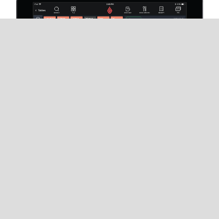
Een klant toewijzen aan
een kasticket
In Restaurant POS opent u het
Betaling
scherm
voor een bestelling.