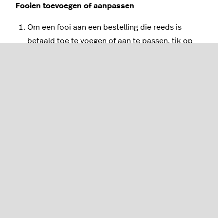
Fooien toevoegen of aanpassen
Om een fooi aan een bestelling die reeds is
betaald toe te voegen of aan te passen, tik op
het
pictogram.
Voer het bedrag van de fooi in en tik op
Klaar
.