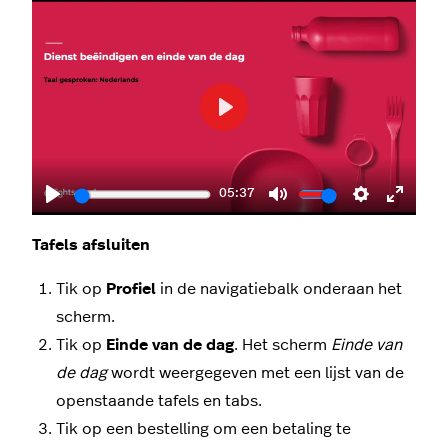
Play
05:37
Play
Mute
Settings
Enter
fullscr
Tafels afsluiten
Tik op
Profiel
in de navigatiebalk onderaan het
scherm.
Tik op
Einde van de dag
. Het scherm
Einde van
de dag
wordt weergegeven met een lijst van de
openstaande tafels en tabs.
Tik op een bestelling om een betaling te