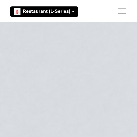
Overslaan en naar hoofdcontent gaan
Restaurant (L-Series)
Navigati