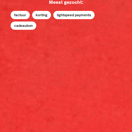
Meest gezocht:
factuur
korting
lightspeed payments
cadeaubon