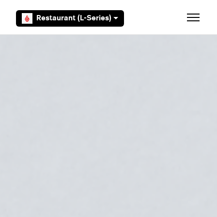
Overslaan en naar hoofdcontent gaan
Restaurant (L-Series)
Navigati