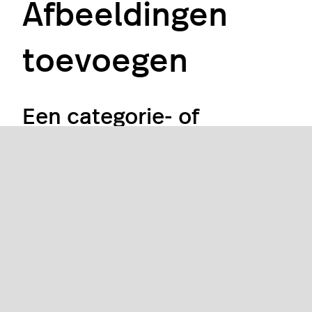
Afbeeldingen
toevoegen
Een categorie- of
productafbeelding
toevoegen
Klik in Restaurant Manager op
Producten
.
Klik op
Categorieën
of
Producten
in het menu
aan de linkerkant.
Klik op de categorie of het product.
Klik in het pop-up-scherm
Categorie