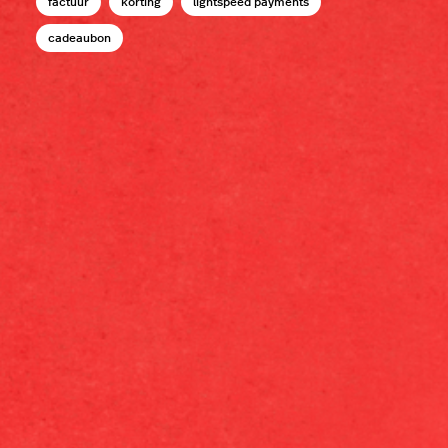
factuur
korting
lightspeed payments
cadeaubon