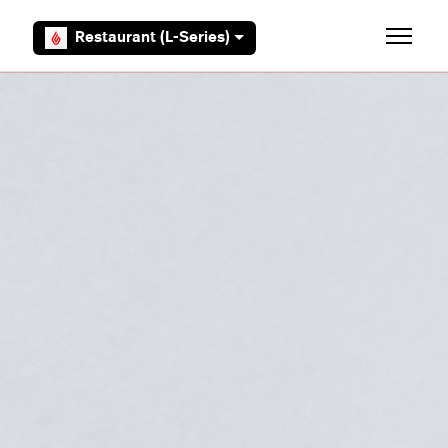
Overslaan en naar hoofdcontent gaan
Restaurant (L-Series)
Navigati