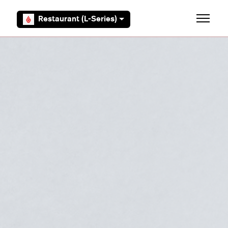
Overslaan en naar hoofdcontent gaan
Restaurant (L-Series)
Navigati