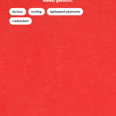
Meest gezocht:
factuur
korting
lightspeed payments
cadeaubon