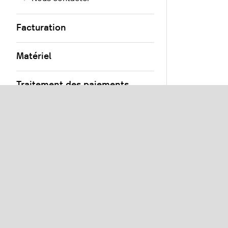
Facturation
Matériel
Traitement des paiements
Produits et menus
Salles et tables
Utilisateurs et clients
Commandes
Paramètres