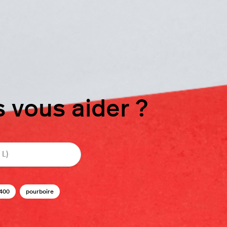
vous aider ?
400
pourboire