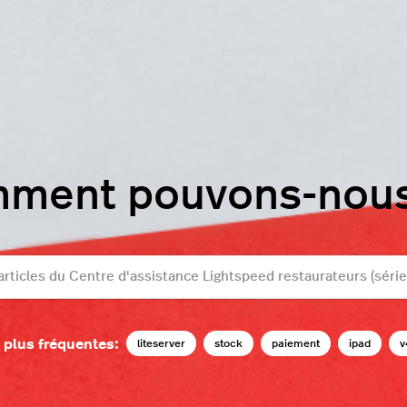
mment pouvons-nous 
 plus fréquentes:
liteserver
stock
paiement
ipad
v