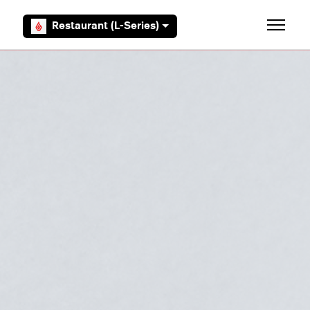
Aller au contenu principal
Restaurant (L-Series)
Ouvrir/F