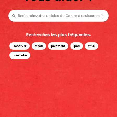
Recherche
Recherches les plus fréquentes:
liteserver
stock
paiement
ipad
v400
pourboire