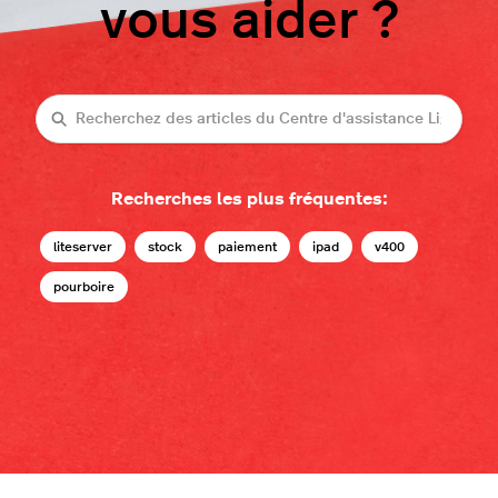
vous aider ?
Recherche
Recherches les plus fréquentes:
liteserver
stock
paiement
ipad
v400
pourboire