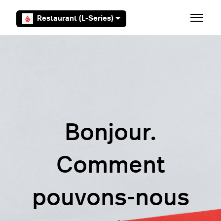
Aller au contenu principal
Restaurant (L-Series)
Ouvrir/F
Bonjour.
Comment
pouvons-nous