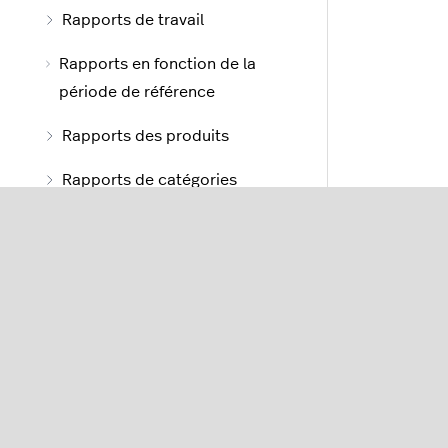
Rapports de travail
Rapports en fonction de la
période de référence
Rapports des produits
Rapports de catégories
Rapports d’utilisateurs
Rapports des revenus
Rapports d’ingrédients
Rapport des ingrédients
Rapports de quarts de travail
Rapports sommaires