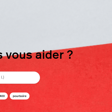
vous aider ?
400
pourboire