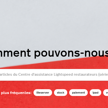
mment pouvons-nous 
 plus fréquentes:
liteserver
stock
paiement
ipad
v