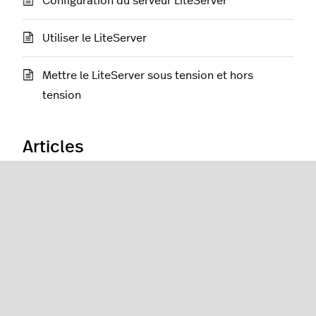
Configuration du serveur LiteServer
Utiliser le LiteServer
Mettre le LiteServer sous tension et hors
tension
Articles
Optimisation de votre réseau pour
Lightspeed Restaurant
Principes de base de la mise en réseau
Activation de la réservation DHCP sur vos
appareils