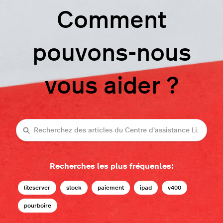
Comment
pouvons-nous
vous aider ?
Recherche
Recherches les plus fréquentes:
liteserver
stock
paiement
ipad
v400
pourboire