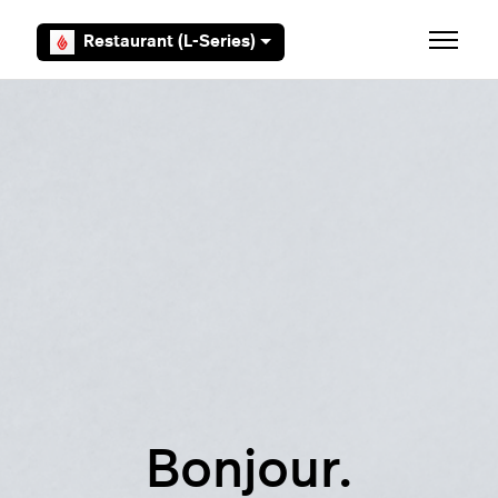
Aller au contenu principal
Restaurant (L-Series)
Ouvrir/F
Bonjour.