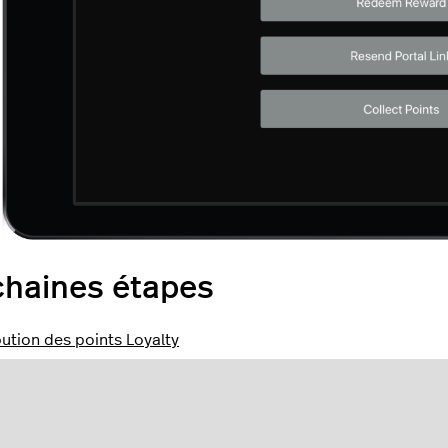
chaines étapes
bution des points Loyalty
ge de points Loyalty contre des récompenses