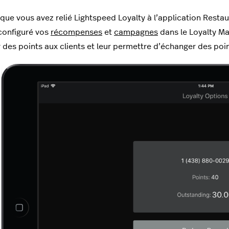
 que vous avez relié Lightspeed Loyalty à l’application Resta
 configuré vos
récompenses
et
campagnes
dans le Loyalty Ma
r des points aux clients et leur permettre d’échanger des po