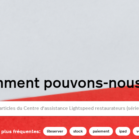
mment pouvons-nous 
 plus fréquentes:
liteserver
stock
paiement
ipad
v