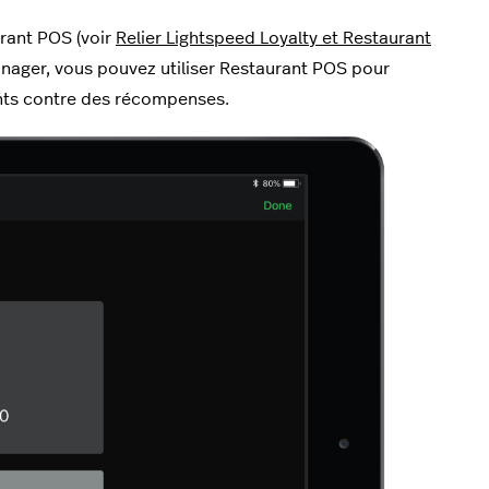
urant POS (voir
Relier Lightspeed Loyalty et Restaurant
nager, vous pouvez utiliser Restaurant POS pour
ints contre des récompenses.