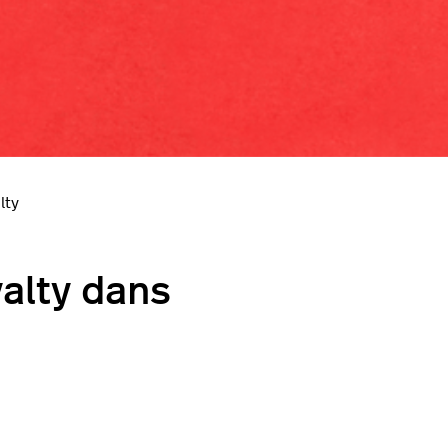
lty
alty dans