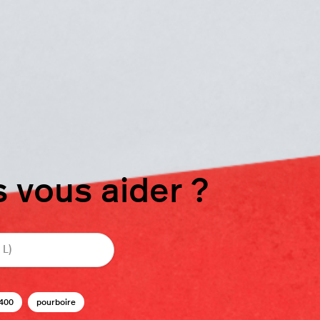
vous aider ?
400
pourboire