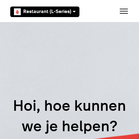
Overslaan en naar hoofdcontent gaan
Restaurant (L-Series)
Navigati
Hoi, hoe kunnen
we je helpen?