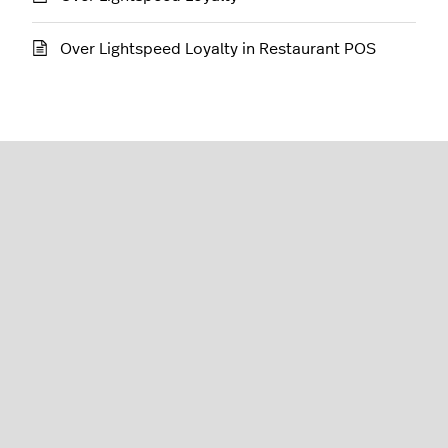
Over Lightspeed Loyalty in Restaurant POS
Restaurant (L-Series)
Nederlands
Lightspeed® 2026