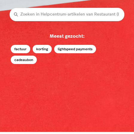
Zoeken
Meest gezocht:
factuur
korting
lightspeed payments
cadeaubon