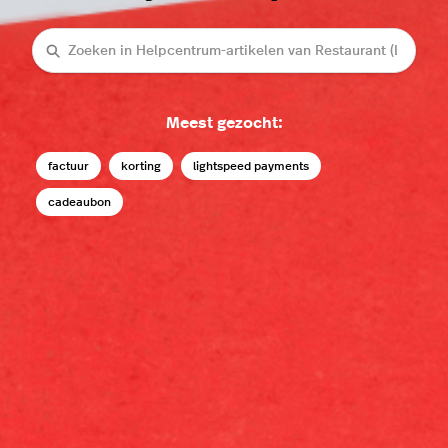
Zoeken
Meest gezocht:
factuur
korting
lightspeed payments
cadeaubon