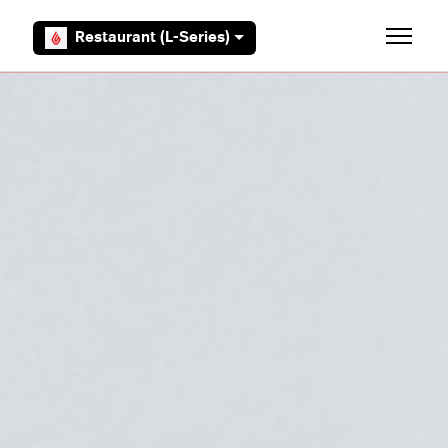
Overslaan en naar hoofdcontent gaan
Restaurant (L-Series)
Navigati