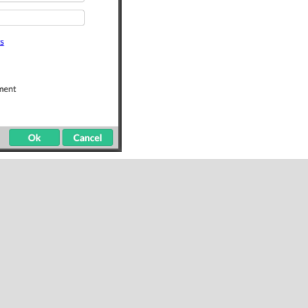
uttig?
ig vond: 0 van 0