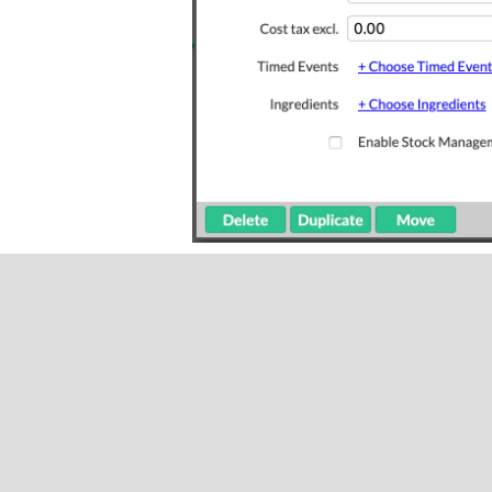
Was dit artikel n
Aantal gebruikers dat dit nutt