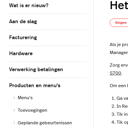
Het
Wat is er nieuw?
Aan de slag
Volgen
Facturering
Als je p
Manager 
Hardware
Zorg erv
Verwerking betalingen
S700
.
Producten en menu's
Om een b
Menu's
Ga v
In Re
Toevoegingen
Tik i
Tik o
Geplande gebeurtenissen