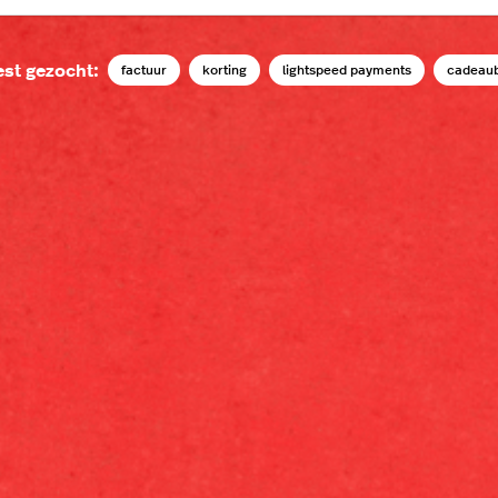
st gezocht:
factuur
korting
lightspeed payments
cadeau