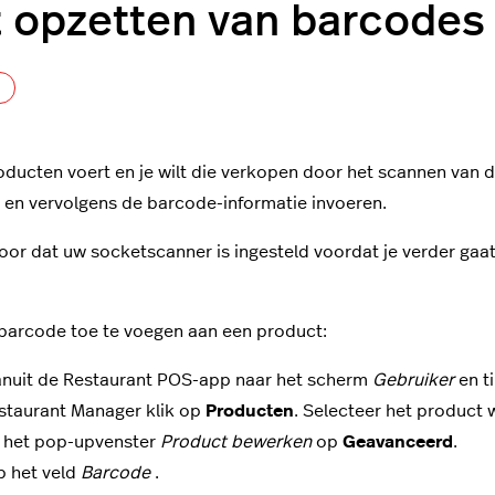
 opzetten van barcodes
Nog door niemand gevolgd
roducten voert en je wilt die verkopen door het scannen van 
en vervolgens de barcode-informatie invoeren.
oor dat uw socketscanner is ingesteld voordat je verder gaat
arcode toe te voegen aan een product:
anuit de Restaurant POS-app naar het scherm
Gebruiker
en t
staurant Manager klik op
Producten
. Selecteer het product 
n het pop-upvenster
Product bewerken
op
Geavanceerd
.
p het veld
Barcode
.