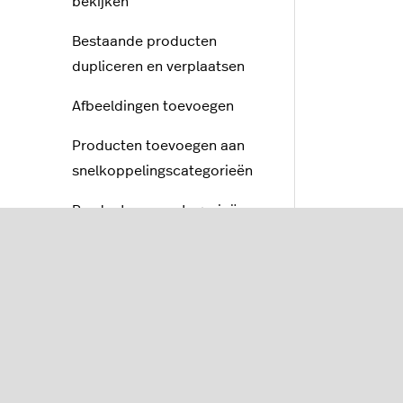
bekijken
Bestaande producten
dupliceren en verplaatsen
Afbeeldingen toevoegen
Producten toevoegen aan
snelkoppelingscategorieën
Producten en categorieën
koppelen aan
toevoegingsgroepen
Bedieningsgeld aanmaken
Kortingen aanmaken
Statiegeld configureren