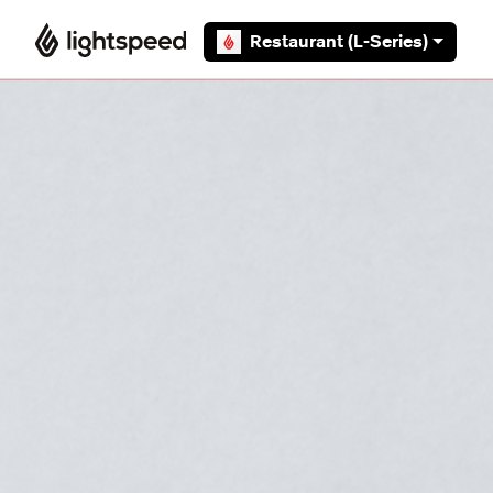
Overslaan en naar hoofdcontent gaan
Restaurant (L-Series)