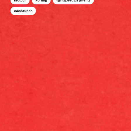
factuur
korting
lightspeed payments
cadeaubon