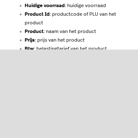
Huidige voorraad
: huidige voorraad
Product Id
: productcode of PLU van het
product
Product
:
naam van het product
Prijs
: prijs
van het product
Btw
: belastingtarief van het product
Totale omzet
: totale omzet voor het product
Kost
: productkosten
Winst
: w
inst voor het product
Productgegevens consolideren
U kunt producten in de tabel Best verkopende
producten groeperen op Product ID of
Productnaam.
Producten die dezelfde ID of naam
delen, worden samengevoegd zodat er maar één