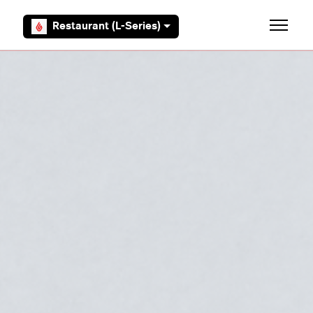
Overslaan en naar hoofdcontent gaan
Restaurant (L-Series)
Navigati