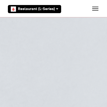
Overslaan en naar hoofdcontent gaan
Restaurant (L-Series)
Navigati