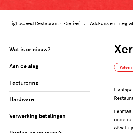
Lightspeed Restaurant (L-Series)
Add-ons en integra
Xer
Wat is er nieuw?
Aan de slag
Volgen
Facturering
Lightsp
Restaur
Hardware
Eenmaal 
Verwerking betalingen
ondernem
ofwel zi
Producten en menu's