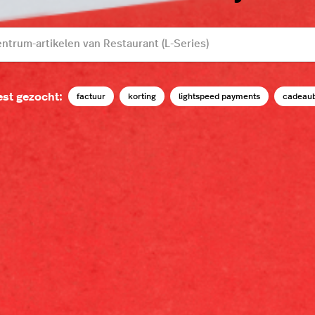
st gezocht:
factuur
korting
lightspeed payments
cadeau