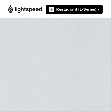
Overslaan en naar hoofdcontent gaan
Restaurant (L-Series)