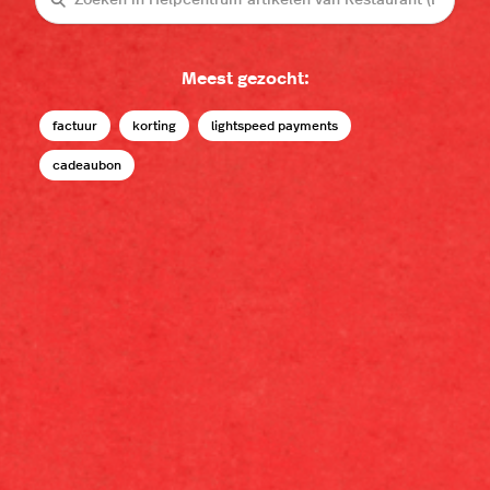
Meest gezocht:
factuur
korting
lightspeed payments
cadeaubon