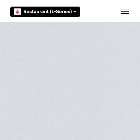
Overslaan en naar hoofdcontent gaan
Restaurant (L-Series)
Navigati