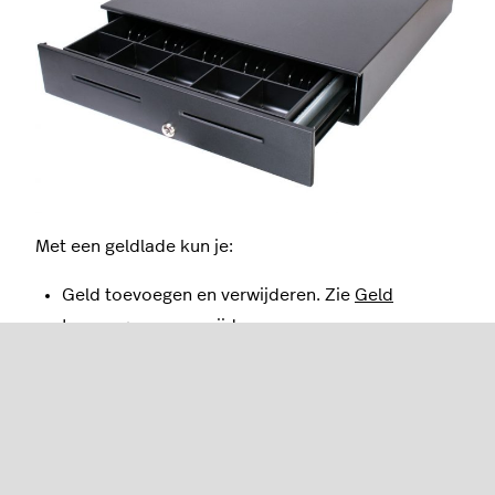
Met een geldlade kun je:
Geld toevoegen en verwijderen. Zie
Geld
toevoegen en verwijderen
.
Een geldlade openen. Zie
Geldlades openen
.
De begin- en eindtellingen (kas) van de geldlade
invoeren. Zie
Begin- en eindtellingen van de
geldlade
.
De geschiedenis van een geldlade bekijken. Zie