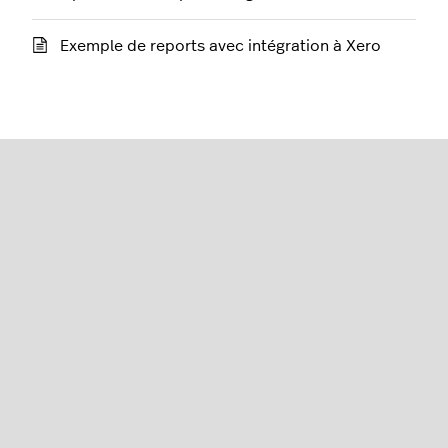
Exemple de reports avec intégration à Xero
Restaurant (L-Series)
Français
Lightspeed® 2026