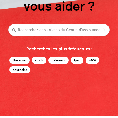
vous aider ?
Recherche
Recherches les plus fréquentes:
liteserver
stock
paiement
ipad
v400
pourboire