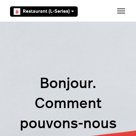
Aller au contenu principal
Restaurant (L-Series)
Ouvrir/F
Bonjour.
Comment
pouvons-nous