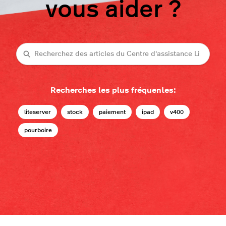
vous aider ?
Recherche
Recherches les plus fréquentes:
liteserver
stock
paiement
ipad
v400
pourboire