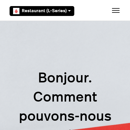
Aller au contenu principal
Restaurant (L-Series)
Ouvrir/F
Bonjour.
Comment
pouvons-nous