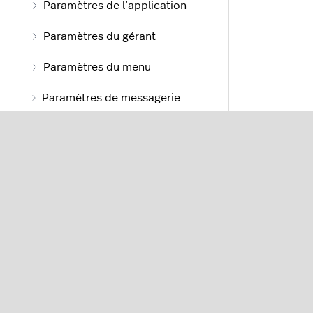
Paramètres de l’application
Paramètres du gérant
Paramètres du menu
Paramètres de messagerie
électronique
Paramètres de facture
Paramètres Loyalty
Paramètres de fidélisation
Paramètres des stocks
Paramètres de notification
Autres paramètres