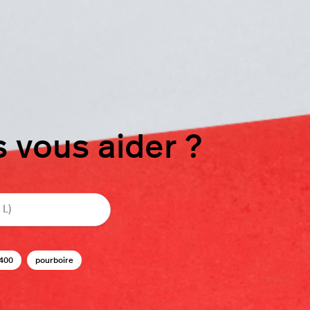
vous aider ?
400
pourboire