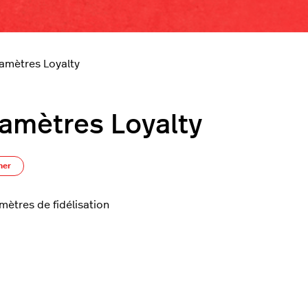
amètres Loyalty
amètres Loyalty
S’abonner à Section
ner
mètres de fidélisation