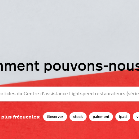
mment pouvons-nous 
 plus fréquentes:
liteserver
stock
paiement
ipad
v