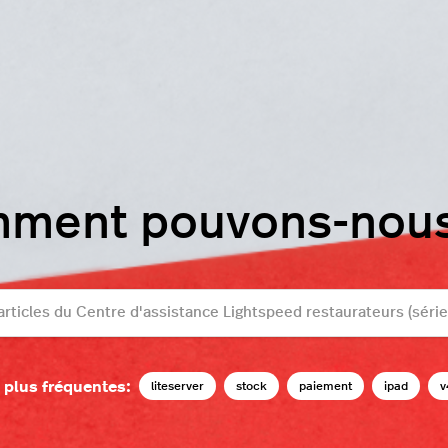
mment pouvons-nous 
 plus fréquentes:
liteserver
stock
paiement
ipad
v