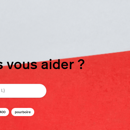
vous aider ?
400
pourboire