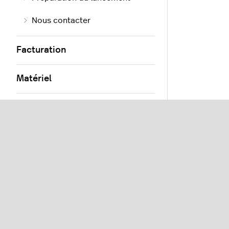
Nous contacter
Facturation
Matériel
Traitement des paiements
Produits et menus
Salles et tables
Utilisateurs et clients
Commandes