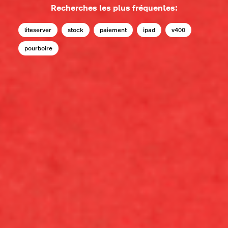
Recherches les plus fréquentes:
liteserver
stock
paiement
ipad
v400
pourboire