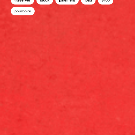
liteserver
stock
paiement
ipad
v400
pourboire