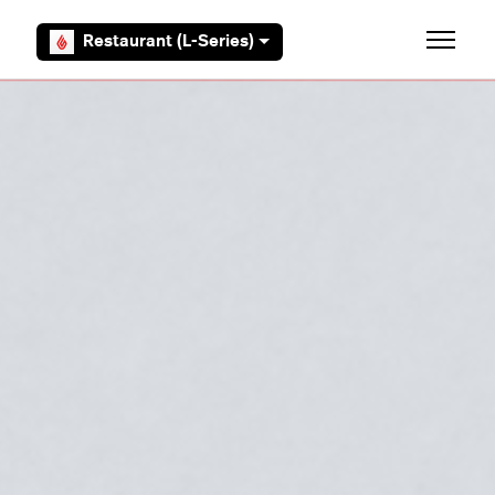
Aller au contenu principal
Restaurant (L-Series)
Ouvrir/F