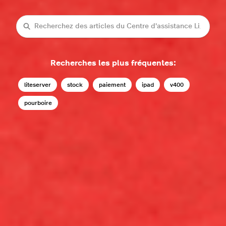
Recherche
Recherches les plus fréquentes:
liteserver
stock
paiement
ipad
v400
pourboire