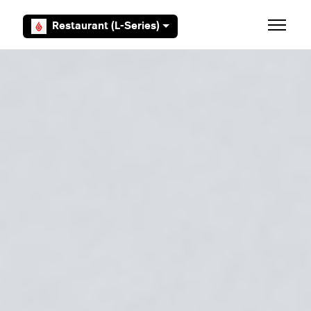
Aller au contenu principal
Restaurant (L-Series)
Ouvrir/F