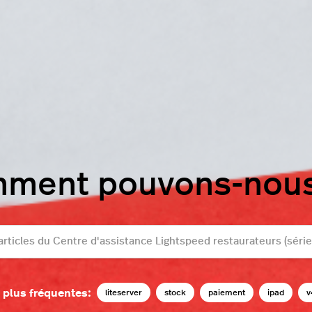
mment pouvons-nous 
 plus fréquentes:
liteserver
stock
paiement
ipad
v