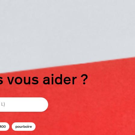
vous aider ?
400
pourboire